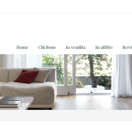
Home
Chi Sono
In vendita
In affitto
Servi