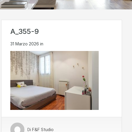
A_355-9
31 Marzo 2026
in
Di
F&F Studio