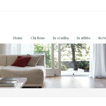
Home
Chi Sono
In vendita
In affitto
Servi