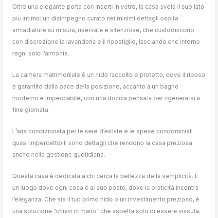
Oltre una elegante porta con inserti in vetro, la casa svela il suo lato
più intimo: un disimpegno curato nei minimi dettagli ospita
armadiature su misura, riservate e silenziose, che custodiscono
con discrezione la lavanderia e il ripostiglio, lasciando che intorno
regni solo l’armonia.
La camera matrimoniale è un nido raccolto e protetto, dove il riposo
è garantito dalla pace della posizione, accanto a un bagno
moderno e impeccabile, con una doccia pensata per rigenerarsi a
fine giornata.
L’aria condizionata per le sere d’estate e le spese condominiali
quasi impercettibili sono dettagli che rendono la casa preziosa
anche nella gestione quotidiana.
Questa casa è dedicata a chi cerca la bellezza della semplicità. È
un luogo dove ogni cosa è al suo posto, dove la praticità incontra
l’eleganza. Che sia il tuo primo nido o un investimento prezioso, è
una soluzione “chiavi in mano” che aspetta solo di essere vissuta.