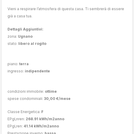
Vieni a respirare l’atmosfera di questa casa. Ti sembrerà di essere
già a casa tua.
Dettagli Aggiuntivi:
zona:
Ugnano
stato:
libero al rogito
piano:
terra
ingresso:
indipendente
condizioni immobile:
ottime
spese condominiali:
30,00 €/mese
Classe Energetica:
F
EPgl,nren:
268.91 kWh/m2anno
EPgl,ren:
41.14 kWh/m2anno
Prestazione inverno:
bassa