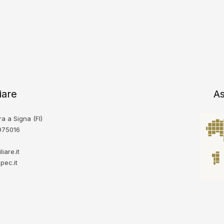
iare
As
a a Signa (FI)
8975016
iare.it
pec.it