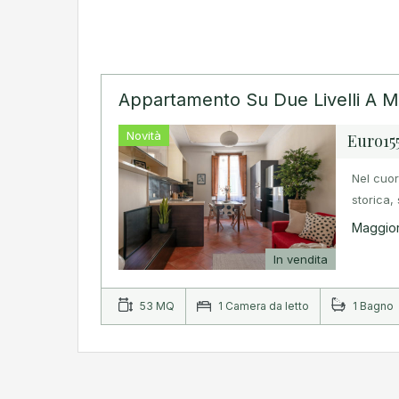
Appartamento Su Due Livelli A M
Novità
Euro15
Nel cuor
storica,
Maggior
In vendita
53 MQ
1 Camera da letto
1 Bagno