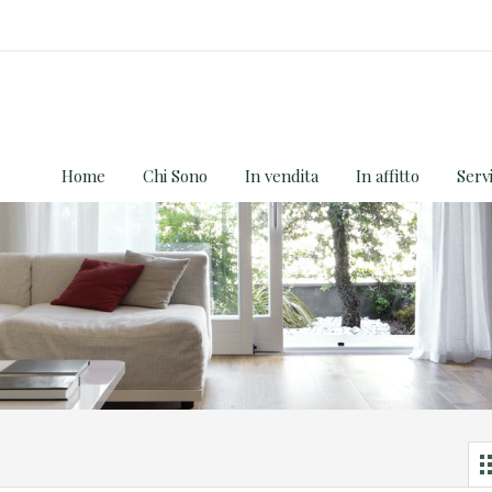
Home
Chi Sono
In vendita
In affitto
Servi