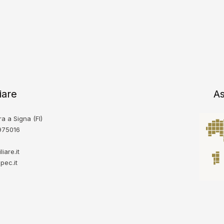
iare
As
a a Signa (FI)
8975016
iare.it
pec.it