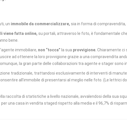
ti, un
immobile da commercializzare,
sia in forma di compravendita, 
i viene fatta online,
su portali, attraverso le foto, è fondamentale che
 sanno bene.
’agente immobiliare,
non “tocca”
la sua
provvigione.
Chiaramente ci s
iuscire ad ottenere la loro provvigione grazie a una compravendita andat
unque, la gran parte delle collaborazioni tra agente e stager sono indip
azione tradizionale, trattandosi esclusivamente di interventi di manute
nsentire all’immobile di presentarsi al meglio nelle foto. (Le lettrici d
 raccolta di statistiche a livello nazionale, avvalendosi della sua squ
r una casa in vendita staged rispetto alla media e il 96,7% di risparm