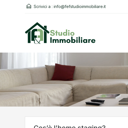
Scrivici a :
info@fefstudioimmobiliare.it
Cos’è l’home staging?