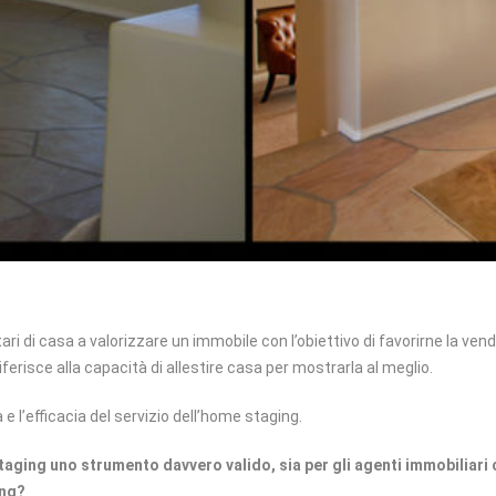
i di casa a valorizzare un immobile con l’obiettivo di favorirne la vend
ferisce alla capacità di allestire casa per mostrarla al meglio.
e l’efficacia del servizio dell’home staging.
staging uno strumento davvero valido, sia per gli agenti immobiliari 
ing?