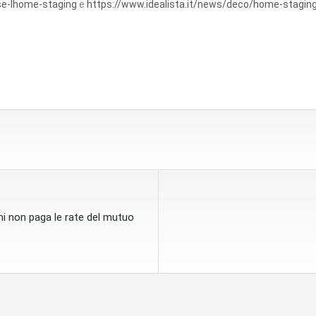
se-lhome-staging
e
https://www.idealista.it/news/deco/home-staging
i non paga le rate del mutuo