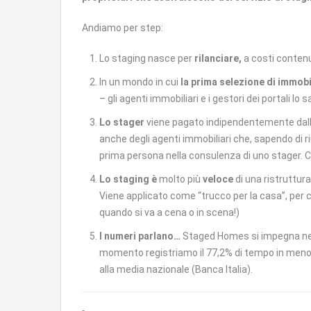
Andiamo per step:
Lo staging nasce per
rilanciare,
a costi contenu
In un mondo in cui
la prima selezione di immobil
– gli agenti immobiliari e i gestori dei portali lo
Lo stager
viene pagato indipendentemente dall
anche degli agenti immobiliari che, sapendo di r
prima persona nella consulenza di uno stager. Com
Lo staging è
molto più
veloce
di una ristruttur
Viene applicato come “trucco per la casa”, per co
quando si va a cena o in scena!)
I numeri parlano…
Staged Homes si impegna nella
momento registriamo il 77,2% di tempo in meno pe
alla media nazionale (Banca Italia).