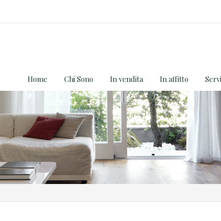
Home
Chi Sono
In vendita
In affitto
Servi