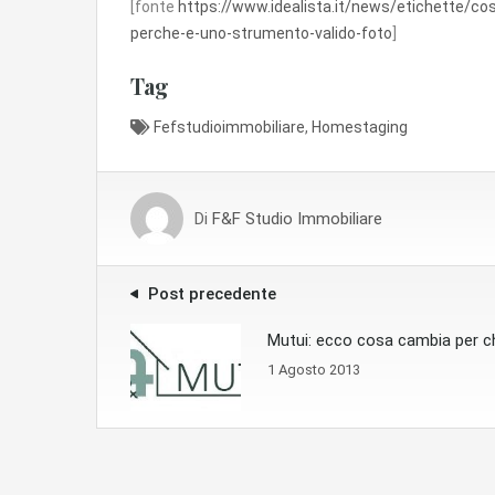
[fonte
https://www.idealista.it/news/etichette/co
perche-e-uno-strumento-valido-foto
]
Tag
Fefstudioimmobiliare
,
Homestaging
Di
F&F Studio Immobiliare
Post precedente
Mutui: ecco cosa cambia per ch
1 Agosto 2013